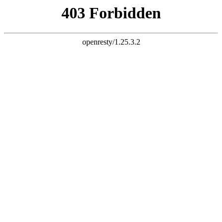
天生赢家K74
网站首页
关于老李
产品展示
新闻资讯
企业荣誉
网上商城
在线视频
联系我们
信息反馈