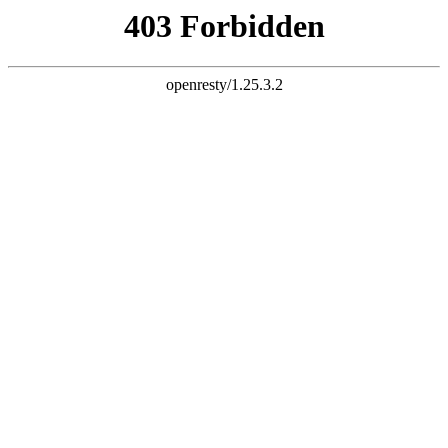
天生赢家K74
网站首页
关于老李
产品展示
新闻资讯
企业荣誉
网上商城
在线视频
联系我们
信息反馈