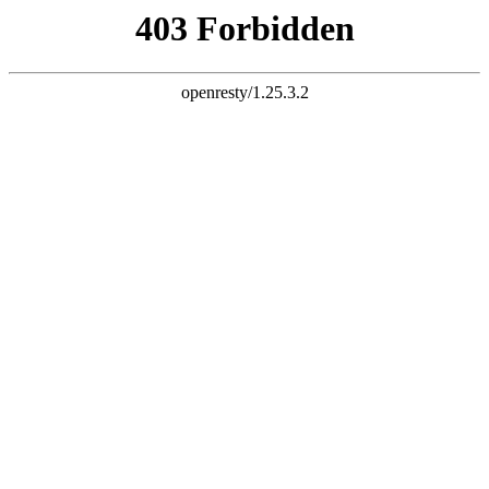
天生赢家K74
网站首页
关于老李
产品展示
新闻资讯
企业荣誉
网上商城
在线视频
联系我们
信息反馈